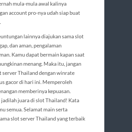
pernah mula-mula awal kalinya
gan account pro-nya udah siap buat
.
keuntungan lainnya diajukan sama slot
nggap, dan aman, pengalaman
man. Kamu dapat bermain kapan saat
ungkinan menang. Maka itu, jangan
 server Thailand dengan winrate
us gacor di hari ini. Memperoleh
menangan memberinya kepuasan.
adilah juara di slot Thailand! Kata
mu semua. Selamat main serta
ama slot server Thailand yang terbaik