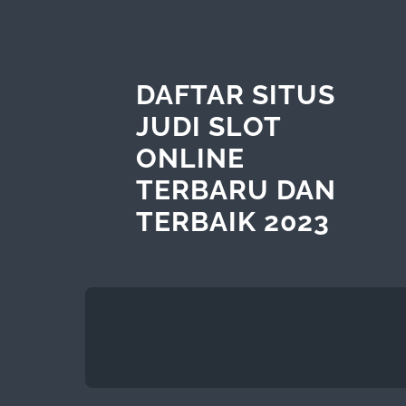
DAFTAR SITUS
JUDI SLOT
ONLINE
TERBARU DAN
TERBAIK 2023