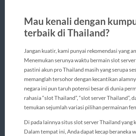
Mau kenali dengan kumpu
terbaik di Thailand?
Jangan kuatir, kami punyai rekomendasi yang an
Menemukan serunya waktu bermain slot server 
pastini akun pro Thailand masih yang serupa ses
memanglah tersohor dengan kecantikan alamnya
negara ini pun taruh potensi besar di dunia perm
rahasia “slot Thailand”, “slot server Thailand”, 
temukan sejumlah variasi pilihan permainan fen
Di pada lainnya situs slot server Thailand yang
Dalam tempat ini, Anda dapat kecap beraneka 