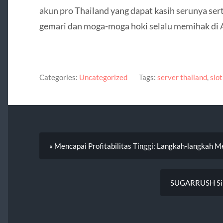
akun pro Thailand yang dapat kasih serunya se
gemari dan moga-moga hoki selalu memihak di 
Categories:
Uncategorized
Tags:
server thailand
,
slot
« Mencapai Profitabilitas Tinggi: Langkah-langkah 
SUGARRUSH Situ