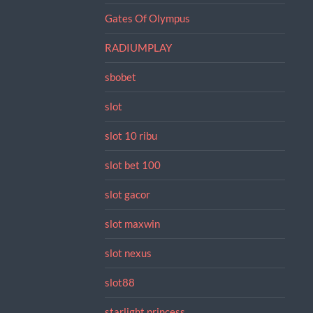
Gates Of Olympus
RADIUMPLAY
sbobet
slot
slot 10 ribu
slot bet 100
slot gacor
slot maxwin
slot nexus
slot88
starlight princess