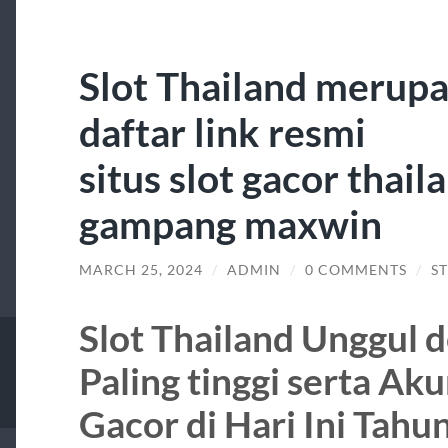
Slot Thailand merupa
daftar link resmi
situs slot gacor thail
gampang maxwin
MARCH 25, 2024
/
ADMIN
/
0 COMMENTS
/
S
Slot Thailand Unggul 
Paling tinggi serta Ak
Gacor di Hari Ini Tahu