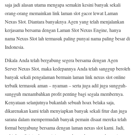
saja jadi alasan utama mengapa semakin kesini banyak sekali
orang-orang memainkan link laman slot gacor lewat Laman
Nexus Slot. Diantara banyaknya Agen yang telah menjalankan
kerjasama bersama dengan Laman Slot Nexus Engine, hanya
nama Nexus Slot lah termasuk paling punyai nama paling besar di
Indonesia.
Dikala Anda telah bergabung segera bersama dengan Agen
Server Nexus Slot, maka kedepannya Anda telah sanggup beroleh
banyak sekali pengalaman bermain laman link nexus slot online
terbaik termasuk aman – nyaman – serta juga adil juga sungguh-
sungguh menambahkan profit penting bagi segala membernya.
Kenyataan selanjutnya bukanlah sebuah hoax belaka saja,
dikarenakan kami telah menyiapkan banyak sekali fitur dan juga
sarana dalam mempermudah banyak pemain disaat mereka telah
formal bergabung bersama dengan laman nexus slot kami. Jadi,