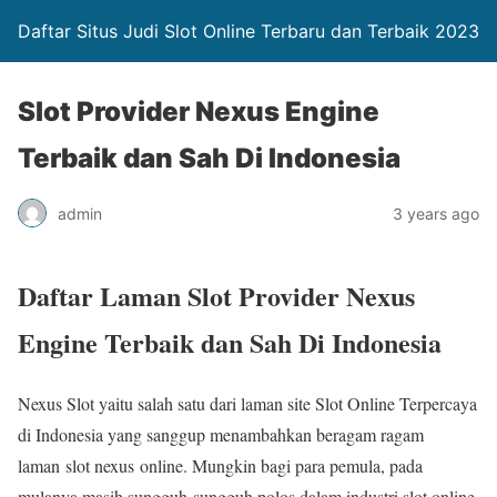
Daftar Situs Judi Slot Online Terbaru dan Terbaik 2023
Slot Provider Nexus Engine
Terbaik dan Sah Di Indonesia
admin
3 years ago
Daftar Laman Slot Provider Nexus
Engine Terbaik dan Sah Di Indonesia
Nexus Slot yaitu salah satu dari laman site Slot Online Terpercaya
di Indonesia yang sanggup menambahkan beragam ragam
laman slot nexus online. Mungkin bagi para pemula, pada
mulanya masih sungguh-sungguh polos dalam industri slot online