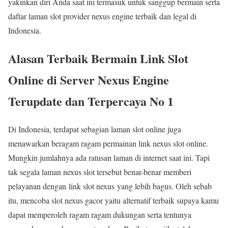
yakinkan diri Anda saat ini termasuk untuk sanggup bermain serta
daftar laman slot provider nexus engine terbaik dan legal di
Indonesia.
Alasan Terbaik Bermain Link Slot
Online di Server Nexus Engine
Terupdate dan Terpercaya No 1
Di Indonesia, terdapat sebagian laman slot online juga
menawarkan beragam ragam permainan link nexus slot online.
Mungkin jumlahnya ada ratusan laman di internet saat ini. Tapi
tak segala laman nexus slot tersebut benar-benar memberi
pelayanan dengan link slot nexus yang lebih bagus. Oleh sebab
itu, mencoba slot nexus gacor yaitu alternatif terbaik supaya kamu
dapat memperoleh ragam ragam dukungan serta tentunya