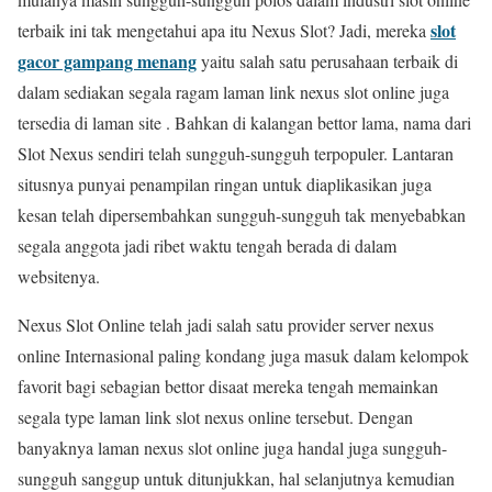
slot
terbaik ini tak mengetahui apa itu Nexus Slot? Jadi, mereka
gacor gampang menang
yaitu salah satu perusahaan terbaik di
dalam sediakan segala ragam laman link nexus slot online juga
tersedia di laman site . Bahkan di kalangan bettor lama, nama dari
Slot Nexus sendiri telah sungguh-sungguh terpopuler. Lantaran
situsnya punyai penampilan ringan untuk diaplikasikan juga
kesan telah dipersembahkan sungguh-sungguh tak menyebabkan
segala anggota jadi ribet waktu tengah berada di dalam
websitenya.
Nexus Slot Online telah jadi salah satu provider server nexus
online Internasional paling kondang juga masuk dalam kelompok
favorit bagi sebagian bettor disaat mereka tengah memainkan
segala type laman link slot nexus online tersebut. Dengan
banyaknya laman nexus slot online juga handal juga sungguh-
sungguh sanggup untuk ditunjukkan, hal selanjutnya kemudian