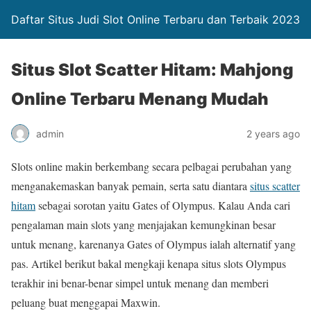
Daftar Situs Judi Slot Online Terbaru dan Terbaik 2023
Situs Slot Scatter Hitam: Mahjong
Online Terbaru Menang Mudah
admin
2 years ago
Slots online makin berkembang secara pelbagai perubahan yang
menganakemaskan banyak pemain, serta satu diantara
situs scatter
hitam
sebagai sorotan yaitu Gates of Olympus. Kalau Anda cari
pengalaman main slots yang menjajakan kemungkinan besar
untuk menang, karenanya Gates of Olympus ialah alternatif yang
pas. Artikel berikut bakal mengkaji kenapa situs slots Olympus
terakhir ini benar-benar simpel untuk menang dan memberi
peluang buat menggapai Maxwin.