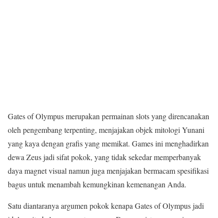
Gates of Olympus merupakan permainan slots yang direncanakan
oleh pengembang terpenting, menjajakan objek mitologi Yunani
yang kaya dengan grafis yang memikat. Games ini menghadirkan
dewa Zeus jadi sifat pokok, yang tidak sekedar memperbanyak
daya magnet visual namun juga menjajakan bermacam spesifikasi
bagus untuk menambah kemungkinan kemenangan Anda.
Satu diantaranya argumen pokok kenapa Gates of Olympus jadi