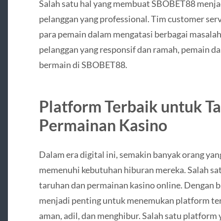
Salah satu hal yang membuat SBOBET88 menjadi
pelanggan yang professional. Tim customer se
para pemain dalam mengatasi berbagai masalah
pelanggan yang responsif dan ramah, pemain d
bermain di SBOBET88.
Platform Terbaik untuk T
Permainan Kasino
Dalam era digital ini, semakin banyak orang yan
memenuhi kebutuhan hiburan mereka. Salah satu
taruhan dan permainan kasino online. Dengan b
menjadi penting untuk menemukan platform te
aman, adil, dan menghibur. Salah satu platform y