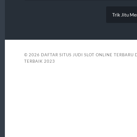
Trik Jitu M
© 2026
DAFTAR SITUS JUDI SLOT ONLINE TERBARU
TERBAIK 2023