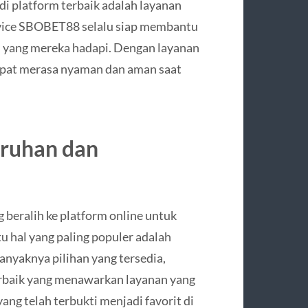
 platform terbaik adalah layanan
rvice SBOBET88 selalu siap membantu
 yang mereka hadapi. Dengan layanan
apat merasa nyaman dan aman saat
aruhan dan
g beralih ke platform online untuk
 hal yang paling populer adalah
anyaknya pilihan yang tersedia,
rbaik yang menawarkan layanan yang
ang telah terbukti menjadi favorit di