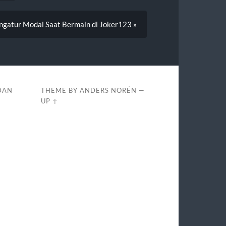
engatur Modal Saat Bermain di Joker123 »
 DAN
THEME BY
ANDERS NORÉN
—
UP ↑