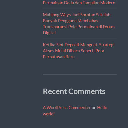
Permainan Dadu dan Tampilan Modern
Mahjong Ways Jadi Sorotan Setelah
Banyak Pengguna Membahas
Transparansi Pola Permainan di Forum
Digital
Ketika Slot Deposit Menguat, Strategi
Akses Mulai Dibaca Seperti Peta
Perbatasan Baru
Recent Comments
A WordPress Commenter
on
Hello
world!