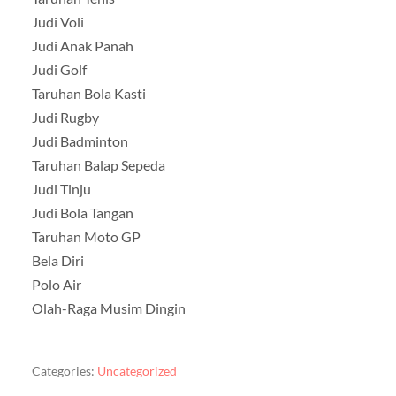
Judi Voli
Judi Anak Panah
Judi Golf
Taruhan Bola Kasti
Judi Rugby
Judi Badminton
Taruhan Balap Sepeda
Judi Tinju
Judi Bola Tangan
Taruhan Moto GP
Bela Diri
Polo Air
Olah-Raga Musim Dingin
Categories:
Uncategorized