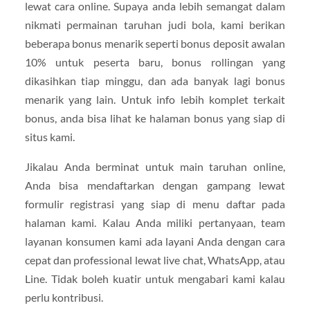
lewat cara online. Supaya anda lebih semangat dalam
nikmati permainan taruhan judi bola, kami berikan
beberapa bonus menarik seperti bonus deposit awalan
10% untuk peserta baru, bonus rollingan yang
dikasihkan tiap minggu, dan ada banyak lagi bonus
menarik yang lain. Untuk info lebih komplet terkait
bonus, anda bisa lihat ke halaman bonus yang siap di
situs kami.
Jikalau Anda berminat untuk main taruhan online,
Anda bisa mendaftarkan dengan gampang lewat
formulir registrasi yang siap di menu daftar pada
halaman kami. Kalau Anda miliki pertanyaan, team
layanan konsumen kami ada layani Anda dengan cara
cepat dan professional lewat live chat, WhatsApp, atau
Line. Tidak boleh kuatir untuk mengabari kami kalau
perlu kontribusi.