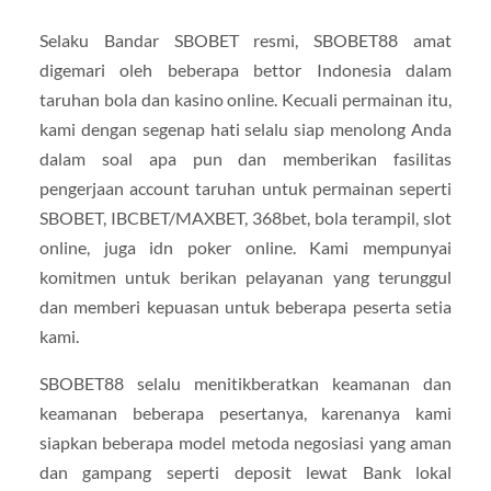
Selaku Bandar SBOBET resmi, SBOBET88 amat
digemari oleh beberapa bettor Indonesia dalam
taruhan bola dan kasino online. Kecuali permainan itu,
kami dengan segenap hati selalu siap menolong Anda
dalam soal apa pun dan memberikan fasilitas
pengerjaan account taruhan untuk permainan seperti
SBOBET, IBCBET/MAXBET, 368bet, bola terampil, slot
online, juga idn poker online. Kami mempunyai
komitmen untuk berikan pelayanan yang terunggul
dan memberi kepuasan untuk beberapa peserta setia
kami.
SBOBET88 selalu menitikberatkan keamanan dan
keamanan beberapa pesertanya, karenanya kami
siapkan beberapa model metoda negosiasi yang aman
dan gampang seperti deposit lewat Bank lokal