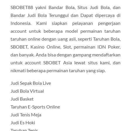
SBOBET88 yakni Bandar Bola, Situs Judi Bola, dan
Bandar Judi Bola Terunggul dan Dapat dipercaya di
Indonesia. Kami siapkan pelayanan pengerjaan
account untuk beberapa model permainan taruhan
taruhan online dengan uang asli, seperti Taruhan Bola,
SBOBET, Kasino Online, Slot, permainan IDN Poker,
dan banyak. Anda bisa dengan gampang mendaftarkan
untuk account SBOBET Asia lewat situs kami, dan
nikmati beberapa permainan taruhan yang siap.
Judi Sepak Bola Live
Judi Bola Virtual
Judi Basket
Taruhan E-Sports Online
Judi Tenis Meja
Judi Es Hoki
Taruhan Tenis