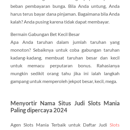
beban pembayaran bunga. Bila Anda untung, Anda
harus terus bayar dana pinjaman. Bagaimana bila Anda
kalah? Anda pusing karena tidak dapat membayar.
Bermain Gabungan Bet Kecil Besar
Apa Anda taruhan dalam jumlah taruhan yang
monoton? Sebaiknya untuk coba gabungan taruhan
kadang-kadang, membuat taruhan besar dan kecil
untuk memacu perputaran bonus. Rahasianya
mungkin sedikit orang tahu jika ini ialah langkah
gampang untuk memperoleh jekpot besar, kecil, mega.
Menyortir Nama Situs Judi Slots Mania
Paling dipercaya 2024
Agen Slots Mania Terbaik untuk Daftar Judi
Slots