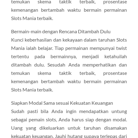
temukan skema taktik terbaik, prosentase
kemenangan bertambah waktu bermain permainan
Slots Mania terbaik.
Bermain-main dengan Rencana Ditambah Dulu
Kunci keberhasilan dan kekayaan dalam taruhan Slots
Mania ialah belajar. Tiap permainan mempunyai twist
tertentu pada bermainnya, menjadi ketahuilah
ditambah dulu. Sesudah Anda memperhatikan dan
temukan skema taktik terbaik, prosentase
kemenangan bertambah waktu bermain permainan
Slots Mania terbaik.
Siapkan Modal Sama sesuai Kekuatan Keuangan
Sudah pasti bila Anda ingin mendapatkan untung
sebagai pemain slots, Anda harus siap dengan modal.
Uang yang dikeluarkan untuk taruhan disamakan
kekuatan keuangan. Jauhi hutang supaya terlepas dari