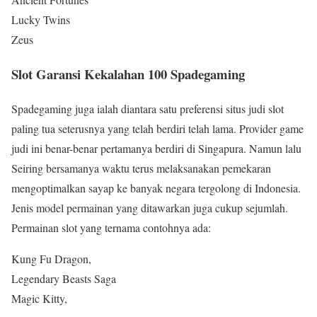
Lucky Twins
Zeus
Slot Garansi Kekalahan 100 Spadegaming
Spadegaming juga ialah diantara satu preferensi situs judi slot
paling tua seterusnya yang telah berdiri telah lama. Provider game
judi ini benar-benar pertamanya berdiri di Singapura. Namun lalu
Seiring bersamanya waktu terus melaksanakan pemekaran
mengoptimalkan sayap ke banyak negara tergolong di Indonesia.
Jenis model permainan yang ditawarkan juga cukup sejumlah.
Permainan slot yang ternama contohnya ada:
Kung Fu Dragon,
Legendary Beasts Saga
Magic Kitty,