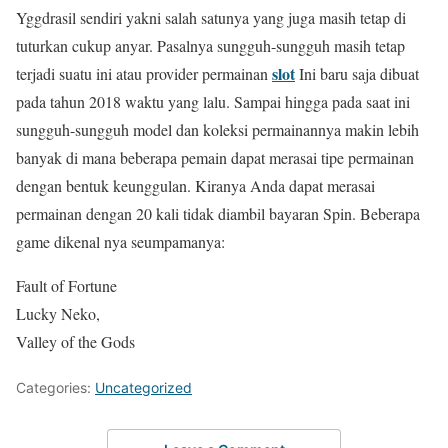
Yggdrasil sendiri yakni salah satunya yang juga masih tetap di
tuturkan cukup anyar. Pasalnya sungguh-sungguh masih tetap
slot
terjadi suatu ini atau provider permainan
Ini baru saja dibuat
pada tahun 2018 waktu yang lalu. Sampai hingga pada saat ini
sungguh-sungguh model dan koleksi permainannya makin lebih
banyak di mana beberapa pemain dapat merasai tipe permainan
dengan bentuk keunggulan. Kiranya Anda dapat merasai
permainan dengan 20 kali tidak diambil bayaran Spin. Beberapa
game dikenal nya seumpamanya:
Fault of Fortune
Lucky Neko,
Valley of the Gods
Categories:
Uncategorized