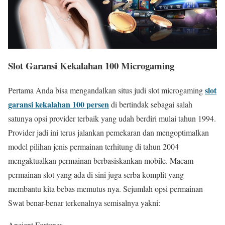
Slot Garansi Kekalahan 100 Microgaming
slot
Pertama Anda bisa mengandalkan situs judi slot microgaming
garansi kekalahan 100 persen
di bertindak sebagai salah
satunya opsi provider terbaik yang udah berdiri mulai tahun 1994.
Provider jadi ini terus jalankan pemekaran dan mengoptimalkan
model pilihan jenis permainan terhitung di tahun 2004
mengaktualkan permainan berbasiskankan mobile. Macam
permainan slot yang ada di sini juga serba komplit yang
membantu kita bebas memutus nya. Sejumlah opsi permainan
Swat benar-benar terkenalnya semisalnya yakni:
Ancient Fortunes