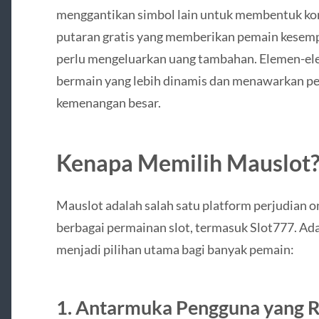
menggantikan simbol lain untuk membentuk ko
putaran gratis yang memberikan pemain kesem
perlu mengeluarkan uang tambahan. Elemen-el
bermain yang lebih dinamis dan menawarkan pe
kemenangan besar.
Kenapa Memilih Mauslot
Mauslot adalah salah satu platform perjudian 
berbagai permainan slot, termasuk Slot777. A
menjadi pilihan utama bagi banyak pemain:
1. Antarmuka Pengguna yang 