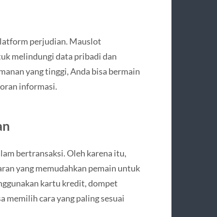
latform perjudian. Mauslot
k melindungi data pribadi dan
manan yang tinggi, Anda bisa bermain
oran informasi.
an
m bertransaksi. Oleh karena itu,
aran yang memudahkan pemain untuk
ggunakan kartu kredit, dompet
sa memilih cara yang paling sesuai