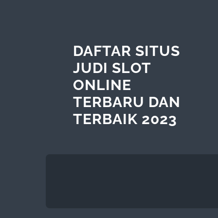
DAFTAR SITUS
JUDI SLOT
ONLINE
TERBARU DAN
TERBAIK 2023