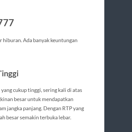
777
ar hiburan. Ada banyak keuntungan
Tinggi
yang cukup tinggi, sering kali di atas
gkinan besar untuk mendapatkan
lam jangka panjang. Dengan RTP yang
 besar semakin terbuka lebar.