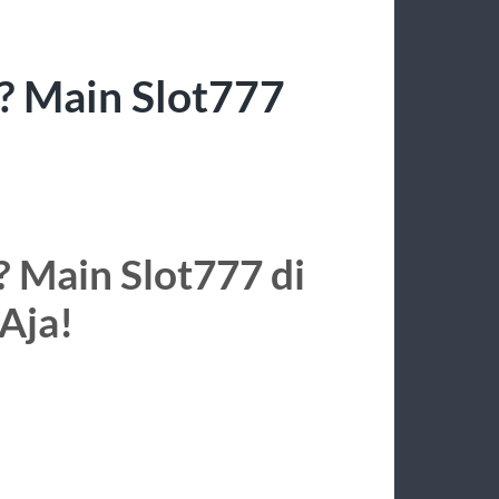
 Main Slot777
Main Slot777 di
Aja!