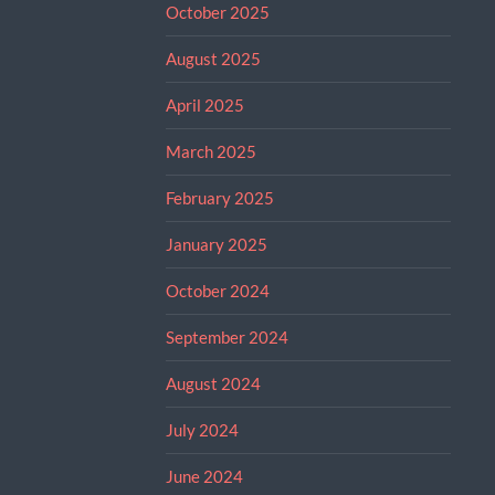
October 2025
August 2025
April 2025
March 2025
February 2025
January 2025
October 2024
September 2024
August 2024
July 2024
June 2024