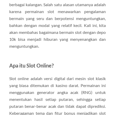
berbagai kalangan. Salah satu alasan utamanya adalah
karena permainan slot menawarkan pengalaman
bermain yang seru dan berpotensi menguntungkan,
bahkan dengan modal yang relatif kecil. Kali ini, kita
akan membahas bagaimana bermain slot dengan depo
10k bisa menjadi hiburan yang menyenangkan dan
menguntungkan.
Apa itu Slot Online?
Slot online adalah versi digital dari mesin slot klasik
yang biasa ditemukan di kasino darat. Permainan ini
menggunakan generator angka acak (RNG) untuk
menentukan hasil setiap putaran, sehingga setiap
putaran benar-benar acak dan tidak dapat diprediksi.
Keberagaman tema dan fitur bonus menjadikan slot