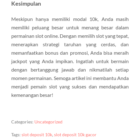
Kesimpulan
Meskipun hanya memiliki modal 10k, Anda masih
memiliki peluang besar untuk menang besar dalam
permainan slot online. Dengan memilih slot yang tepat,
menerapkan strategi taruhan yang cerdas, dan
memanfaatkan bonus dan promosi, Anda bisa meraih
jackpot yang Anda impikan. Ingatlah untuk bermain
dengan bertanggung jawab dan nikmatilah setiap
momen permainan. Semoga artikel ini membantu Anda
menjadi pemain slot yang sukses dan mendapatkan
kemenangan besar!
Categories:
Uncategorized
Tags:
slot deposit 10k
,
slot deposit 10k gacor