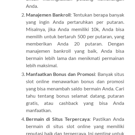
Anda.
Manajemen Bankroll
: Tentukan berapa banyak
yang ingin Anda pertaruhkan per putaran.
Misalnya, jika Anda memiliki 10k, Anda bisa
memilih untuk bertaruh 500 per putaran, yang
memberikan Anda 20 putaran. Dengan
manajemen bankroll yang baik, Anda bisa
bermain lebih lama dan menikmati permainan
lebih maksimal.
Manfaatkan Bonus dan Promosi
: Banyak situs
slot online menawarkan bonus dan promosi
yang bisa menambah saldo bermain Anda. Cari
tahu tentang bonus selamat datang, putaran
gratis, atau cashback yang bisa Anda
manfaatkan.
Bermain di Situs Terpercaya
: Pastikan Anda
bermain di situs slot online yang memiliki
reputasi baik dan terpercaya. Ini penting untuk