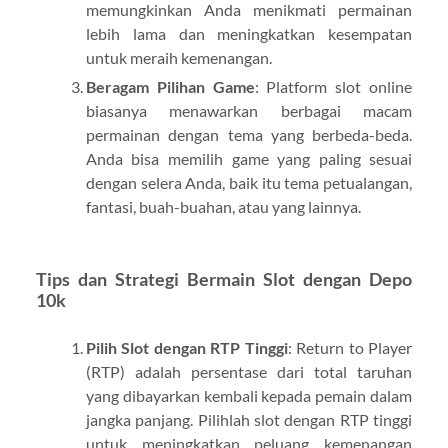
memungkinkan Anda menikmati permainan
lebih lama dan meningkatkan kesempatan
untuk meraih kemenangan.
Beragam Pilihan Game
: Platform slot online
biasanya menawarkan berbagai macam
permainan dengan tema yang berbeda-beda.
Anda bisa memilih game yang paling sesuai
dengan selera Anda, baik itu tema petualangan,
fantasi, buah-buahan, atau yang lainnya.
Tips dan Strategi Bermain Slot dengan Depo
10k
Pilih Slot dengan RTP Tinggi
: Return to Player
(RTP) adalah persentase dari total taruhan
yang dibayarkan kembali kepada pemain dalam
jangka panjang. Pilihlah slot dengan RTP tinggi
untuk meningkatkan peluang kemenangan