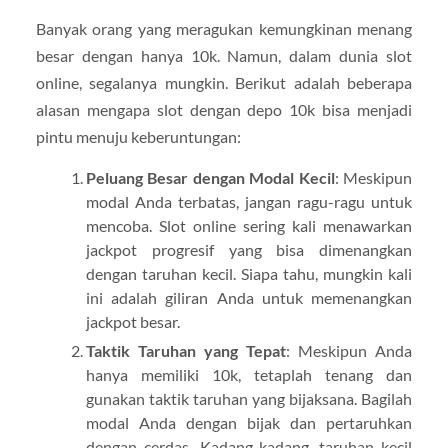
Banyak orang yang meragukan kemungkinan menang
besar dengan hanya 10k. Namun, dalam dunia slot
online, segalanya mungkin. Berikut adalah beberapa
alasan mengapa slot dengan depo 10k bisa menjadi
pintu menuju keberuntungan:
Peluang Besar dengan Modal Kecil
: Meskipun
modal Anda terbatas, jangan ragu-ragu untuk
mencoba. Slot online sering kali menawarkan
jackpot progresif yang bisa dimenangkan
dengan taruhan kecil. Siapa tahu, mungkin kali
ini adalah giliran Anda untuk memenangkan
jackpot besar.
Taktik Taruhan yang Tepat
: Meskipun Anda
hanya memiliki 10k, tetaplah tenang dan
gunakan taktik taruhan yang bijaksana. Bagilah
modal Anda dengan bijak dan pertaruhkan
dengan cerdas. Kadang-kadang, taruhan kecil