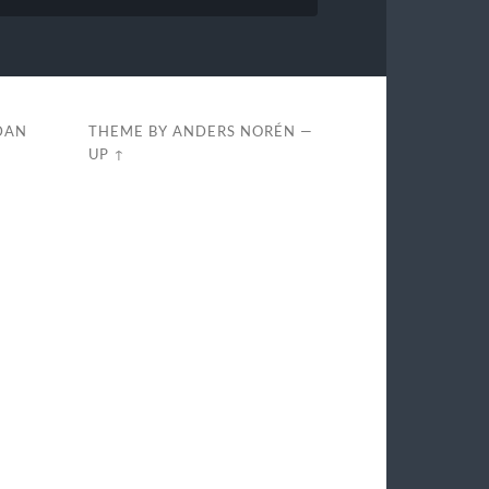
 DAN
THEME BY
ANDERS NORÉN
—
UP ↑