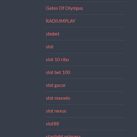
Gates Of Olympus
RADIUMPLAY
sbobet
slot
slot 10 ribu
slot bet 100
slot gacor
slot maxwin
slot nexus
slot88
starlight princess