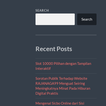
SEARCH
Search
Recent Posts
Slot 10000 Pilihan dengan Tampilan
Interaktif
Sorotan Publik Terhadap Website
RAJANAGA99 Menguat Seiring
Meningkatnya Minat Pada Hiburan
Digital Praktis
Mengenal Sicbo Online dari Sisi