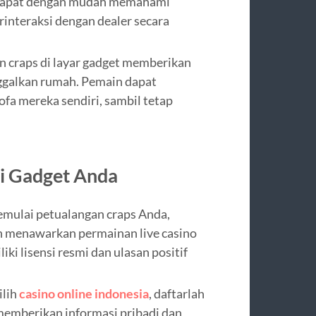
in dapat dengan mudah memahami
rinteraksi dengan dealer secara
n craps di layar gadget memberikan
galkan rumah. Pemain dapat
ofa mereka sendiri, sambil tetap
i Gadget Anda
emulai petualangan craps Anda,
an menawarkan permainan live casino
iki lisensi resmi dan ulasan positif
ilih
casino online indonesia
, daftarlah
 memberikan informasi pribadi dan