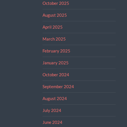
October 2025
August 2025
April 2025
March 2025
February 2025
January 2025
October 2024
September 2024
August 2024
July 2024
June 2024