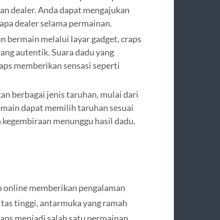
gan dealer. Anda dapat mengajukan
apa dealer selama permainan.
n bermain melalui layar gadget, craps
yang autentik. Suara dadu yang
raps memberikan sensasi seperti
n berbagai jenis taruhan, mulai dari
emain dapat memilih taruhan sesuai
 kegembiraan menunggu hasil dadu.
ino online memberikan pengalaman
tas tinggi, antarmuka yang ramah
aps menjadi salah satu permainan