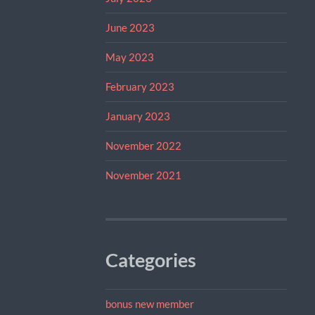
June 2023
May 2023
February 2023
January 2023
November 2022
November 2021
Categories
bonus new member