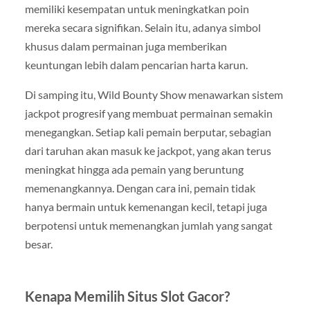
memiliki kesempatan untuk meningkatkan poin
mereka secara signifikan. Selain itu, adanya simbol
khusus dalam permainan juga memberikan
keuntungan lebih dalam pencarian harta karun.
Di samping itu, Wild Bounty Show menawarkan sistem
jackpot progresif yang membuat permainan semakin
menegangkan. Setiap kali pemain berputar, sebagian
dari taruhan akan masuk ke jackpot, yang akan terus
meningkat hingga ada pemain yang beruntung
memenangkannya. Dengan cara ini, pemain tidak
hanya bermain untuk kemenangan kecil, tetapi juga
berpotensi untuk memenangkan jumlah yang sangat
besar.
Kenapa Memilih Situs Slot Gacor?