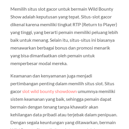
Memilih situs slot gacor untuk bermain Wild Bounty
Show adalah keputusan yang tepat. Situs-slot gacor
dikenal karena memiliki tingkat RTP (Return to Player)
yang tinggi, yang berarti pemain memiliki peluang lebih
baik untuk menang. Selain itu, situs-situs ini biasanya
menawarkan berbagai bonus dan promosi menarik
yang bisa dimanfaatkan oleh pemain untuk
memperbesar modal mereka.
Keamanan dan kenyamanan juga menjadi
pertimbangan penting dalam memilih situs slot. Situs
gacor
slot wild bounty showdown
umumnya memiliki
sistem keamanan yang baik, sehingga pemain dapat
bermain dengan tenang tanpa khawatir akan
kehilangan data pribadi atau terjebak dalam penipuan.
Dengan segala keuntungan yang ditawarkan, bermain