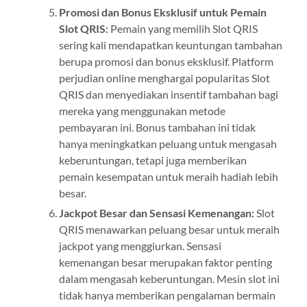
Promosi dan Bonus Eksklusif untuk Pemain
Slot QRIS:
Pemain yang memilih Slot QRIS
sering kali mendapatkan keuntungan tambahan
berupa promosi dan bonus eksklusif. Platform
perjudian online menghargai popularitas Slot
QRIS dan menyediakan insentif tambahan bagi
mereka yang menggunakan metode
pembayaran ini. Bonus tambahan ini tidak
hanya meningkatkan peluang untuk mengasah
keberuntungan, tetapi juga memberikan
pemain kesempatan untuk meraih hadiah lebih
besar.
Jackpot Besar dan Sensasi Kemenangan:
Slot
QRIS menawarkan peluang besar untuk meraih
jackpot yang menggiurkan. Sensasi
kemenangan besar merupakan faktor penting
dalam mengasah keberuntungan. Mesin slot ini
tidak hanya memberikan pengalaman bermain