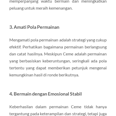
memperpanjang waktu bermain dan meningkatkan
peluang untuk meraih kemenangan.
3. Amati Pola Permainan
Mengamati pola permainan adalah strategi yang cukup
efektif. Perhatikan bagaimana permainan berlangsung
dan catat hasilnya. Meskipun Ceme adalah permainan
yang berbasiskan keberuntungan, seringkali ada pola
tertentu yang dapat memberikan petunjuk mengenai
kemungkinan hasil di ronde berikutnya.
4. Bermain dengan Emosional Stabil
Keberhasilan dalam permainan Ceme tidak hanya
tergantung pada keterampilan dan strategi, tetapi juga