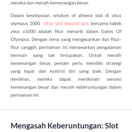
mereka dan meraih kemenangan besar.
Dalam kesimpulan, wisdom of athena slot di situs
olympus 1000
situs slot deposit qris
bersama kakek
zeus x1000 adalah fitur menarik dalam Gates Of
Olympus. Dengan tema yang mengesankan dan fitur-
fitur canggih, permainan ini menawarkan pengalaman
bermain yang tak terlupakan. Untuk meraih
kemenangan besar, pemain perlu memiliki strategi
yang tepat dan kontrol diri yang baik. Dengan
demikian, mereka dapat menikmati sensasi
kemenangan besar dan meraih keberuntungan dalam
permainan ini.
Mengasah Keberuntungan: Slot