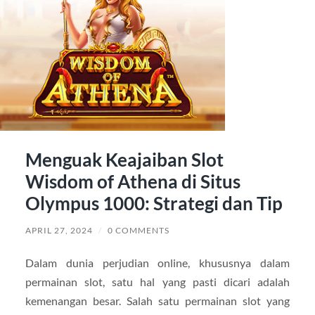
Menguak Keajaiban Slot
Wisdom of Athena di Situs
Olympus 1000: Strategi dan Tip
APRIL 27, 2024
/
0 COMMENTS
Dalam dunia perjudian online, khususnya dalam
permainan slot, satu hal yang pasti dicari adalah
kemenangan besar. Salah satu permainan slot yang