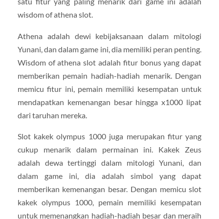
satu fitur yang paling menarik dari game ini adalah
wisdom of athena slot.
Athena adalah dewi kebijaksanaan dalam mitologi
Yunani, dan dalam game ini, dia memiliki peran penting.
Wisdom of athena slot adalah fitur bonus yang dapat
memberikan pemain hadiah-hadiah menarik. Dengan
memicu fitur ini, pemain memiliki kesempatan untuk
mendapatkan kemenangan besar hingga x1000 lipat
dari taruhan mereka.
Slot kakek olympus 1000 juga merupakan fitur yang
cukup menarik dalam permainan ini. Kakek Zeus
adalah dewa tertinggi dalam mitologi Yunani, dan
dalam game ini, dia adalah simbol yang dapat
memberikan kemenangan besar. Dengan memicu slot
kakek olympus 1000, pemain memiliki kesempatan
untuk memenangkan hadiah-hadiah besar dan meraih