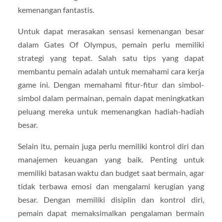
kemenangan fantastis.
Untuk dapat merasakan sensasi kemenangan besar
dalam Gates Of Olympus, pemain perlu memiliki
strategi yang tepat. Salah satu tips yang dapat
membantu pemain adalah untuk memahami cara kerja
game ini. Dengan memahami fitur-fitur dan simbol-
simbol dalam permainan, pemain dapat meningkatkan
peluang mereka untuk memenangkan hadiah-hadiah
besar.
Selain itu, pemain juga perlu memiliki kontrol diri dan
manajemen keuangan yang baik. Penting untuk
memiliki batasan waktu dan budget saat bermain, agar
tidak terbawa emosi dan mengalami kerugian yang
besar. Dengan memiliki disiplin dan kontrol diri,
pemain dapat memaksimalkan pengalaman bermain