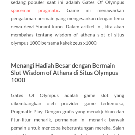
sedang populer saat ini adalah Gates Of Olympus
spaceman pragmatic
. Game ini menawarkan
pengalaman bermain yang mengesankan dengan tema
dewa-dewi Yunani kuno. Dalam artikel ini, kita akan
membahas tentang wisdom of athena slot di situs
olympus 1000 bersama kakek zeus x1000.
Menangi Hadiah Besar dengan Bermain
Slot Wisdom of Athena di Situs Olympus
1000
Gates Of Olympus adalah game slot yang
dikembangkan oleh provider game terkemuka,
Pragmatic Play. Dengan grafis yang menakjubkan dan
fitur-fitur menarik, permainan ini menarik banyak
pemain untuk mencoba keberuntungan mereka. Salah