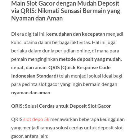
Main Slot Gacor dengan Mudah Deposit
via QRIS: Nikmati Sensasi Bermain yang
Nyaman dan Aman
Di era digital ini,
kemudahan dan kecepatan
menjadi
kunci utama dalam berbagai aktivitas. Hal ini juga
berlaku dalam dunia perjudian online, di mana para
pemain menginginkan
metode deposit yang mudah,
cepat, dan aman
.
QRIS (Quick Response Code
Indonesian Standard)
telah menjadi solusi ideal bagi
para pecinta slot gacor yang ingin bermain dengan
nyaman dan aman
.
QRIS: Solusi Cerdas untuk Deposit Slot Gacor
QRIS
slot depo 5k
menawarkan beberapa keunggulan
yang menjadikannya solusi cerdas untuk deposit slot
gacor, antara lain: