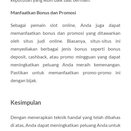
Manfaatkan Bonus dan Promosi
Sebagai pemain slot online, Anda juga dapat
memanfaatkan bonus dan promosi yang ditawarkan
oleh situs judi online. Biasanya, situs-situs ini
menyediakan berbagai jenis bonus seperti bonus
deposit, cashback, atau promo mingguan yang dapat
meningkatkan peluang Anda meraih kemenangan.
Pastikan untuk memanfaatkan promo-promo ini
dengan bijak.
Kesimpulan
Dengan menerapkan teknik handal yang telah dibahas
di atas, Anda dapat meningkatkan peluang Anda untuk