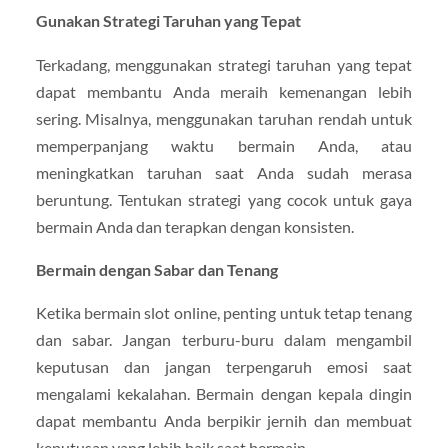
Gunakan Strategi Taruhan yang Tepat
Terkadang, menggunakan strategi taruhan yang tepat
dapat membantu Anda meraih kemenangan lebih
sering. Misalnya, menggunakan taruhan rendah untuk
memperpanjang waktu bermain Anda, atau
meningkatkan taruhan saat Anda sudah merasa
beruntung. Tentukan strategi yang cocok untuk gaya
bermain Anda dan terapkan dengan konsisten.
Bermain dengan Sabar dan Tenang
Ketika bermain slot online, penting untuk tetap tenang
dan sabar. Jangan terburu-buru dalam mengambil
keputusan dan jangan terpengaruh emosi saat
mengalami kekalahan. Bermain dengan kepala dingin
dapat membantu Anda berpikir jernih dan membuat
keputusan yang lebih baik saat bermain.