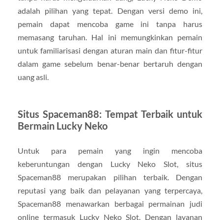
adalah pilihan yang tepat. Dengan versi demo ini,
pemain dapat mencoba game ini tanpa harus
memasang taruhan. Hal ini memungkinkan pemain
untuk familiarisasi dengan aturan main dan fitur-fitur
dalam game sebelum benar-benar bertaruh dengan
uang asli.
Situs Spaceman88: Tempat Terbaik untuk
Bermain Lucky Neko
Untuk para pemain yang ingin mencoba
keberuntungan dengan Lucky Neko Slot, situs
Spaceman88 merupakan pilihan terbaik. Dengan
reputasi yang baik dan pelayanan yang terpercaya,
Spaceman88 menawarkan berbagai permainan judi
online termasuk Lucky Neko Slot. Dengan layanan