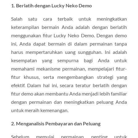
1. Berlatih dengan Lucky Neko Demo
Salah satu cara terbaik untuk meningkatkan
keterampilan bermain Anda adalah dengan berlatih
menggunakan fitur Lucky Neko Demo. Dengan demo
ini, Anda dapat bermain di dalam permainan tanpa
harus mempertaruhkan uang sungguhan. Ini adalah
kesempatan yang sempurna bagi Anda untuk
memahami mekanisme permainan, mempelajari fitur-
fitur khusus, serta mengembangkan strategi yang
efektif. Dalam hal ini, secara teratur berlatih dengan
fitur demo akan membantu Anda menjadi lebih familiar
dengan permainan dan meningkatkan peluang Anda
untuk meraih kemenangan.
2. Menganalisis Pembayaran dan Peluang
Sebelum memulai permainan, penting untuk