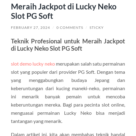
Meraih Jackpot di Lucky Neko
Slot PG Soft
FEBRUARY 27, 2024
/
0 COMMENTS
/
STICKY
Teknik Profesional untuk Meraih Jackpot
di Lucky Neko Slot PG Soft
slot demo lucky neko
merupakan salah satu permainan
slot yang populer dari provider PG Soft. Dengan tema
yang menggabungkan budaya Jepang dan
keberuntungan dari kucing maneki-neko, permainan
ini menarik banyak pemain untuk mencoba
keberuntungan mereka. Bagi para pecinta slot online,
menguasai permainan Lucky Neko bisa menjadi
tantangan yang menarik.
Dalam artikel ini, kita akan membahas teknik handal