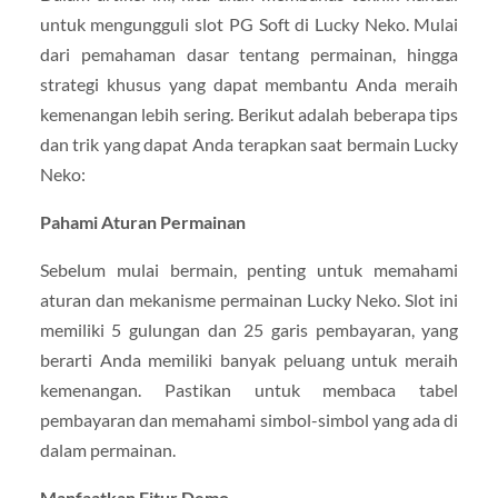
untuk mengungguli slot PG Soft di Lucky Neko. Mulai
dari pemahaman dasar tentang permainan, hingga
strategi khusus yang dapat membantu Anda meraih
kemenangan lebih sering. Berikut adalah beberapa tips
dan trik yang dapat Anda terapkan saat bermain Lucky
Neko:
Pahami Aturan Permainan
Sebelum mulai bermain, penting untuk memahami
aturan dan mekanisme permainan Lucky Neko. Slot ini
memiliki 5 gulungan dan 25 garis pembayaran, yang
berarti Anda memiliki banyak peluang untuk meraih
kemenangan. Pastikan untuk membaca tabel
pembayaran dan memahami simbol-simbol yang ada di
dalam permainan.
Manfaatkan Fitur Demo