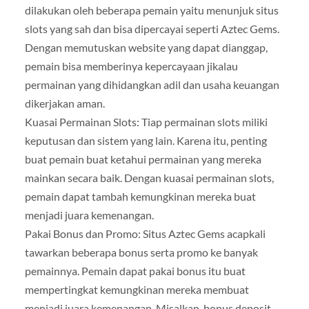
dilakukan oleh beberapa pemain yaitu menunjuk situs
slots yang sah dan bisa dipercayai seperti Aztec Gems.
Dengan memutuskan website yang dapat dianggap,
pemain bisa memberinya kepercayaan jikalau
permainan yang dihidangkan adil dan usaha keuangan
dikerjakan aman.
Kuasai Permainan Slots: Tiap permainan slots miliki
keputusan dan sistem yang lain. Karena itu, penting
buat pemain buat ketahui permainan yang mereka
mainkan secara baik. Dengan kuasai permainan slots,
pemain dapat tambah kemungkinan mereka buat
menjadi juara kemenangan.
Pakai Bonus dan Promo: Situs Aztec Gems acapkali
tawarkan beberapa bonus serta promo ke banyak
pemainnya. Pemain dapat pakai bonus itu buat
mempertingkat kemungkinan mereka membuat
menjadi juara kemenangan. Misalkan, bonus deposit