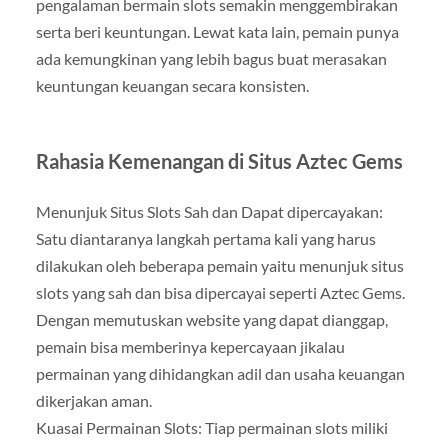
pengalaman bermain slots semakin menggembirakan
serta beri keuntungan. Lewat kata lain, pemain punya
ada kemungkinan yang lebih bagus buat merasakan
keuntungan keuangan secara konsisten.
Rahasia Kemenangan di Situs Aztec Gems
Menunjuk Situs Slots Sah dan Dapat dipercayakan:
Satu diantaranya langkah pertama kali yang harus
dilakukan oleh beberapa pemain yaitu menunjuk situs
slots yang sah dan bisa dipercayai seperti Aztec Gems.
Dengan memutuskan website yang dapat dianggap,
pemain bisa memberinya kepercayaan jikalau
permainan yang dihidangkan adil dan usaha keuangan
dikerjakan aman.
Kuasai Permainan Slots: Tiap permainan slots miliki