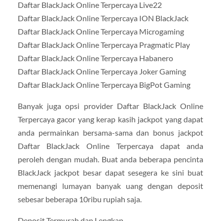
Daftar BlackJack Online Terpercaya Live22
Daftar BlackJack Online Terpercaya ION BlackJack
Daftar BlackJack Online Terpercaya Microgaming
Daftar BlackJack Online Terpercaya Pragmatic Play
Daftar BlackJack Online Terpercaya Habanero
Daftar BlackJack Online Terpercaya Joker Gaming
Daftar BlackJack Online Terpercaya BigPot Gaming
Banyak juga opsi provider Daftar BlackJack Online
Terpercaya gacor yang kerap kasih jackpot yang dapat
anda permainkan bersama-sama dan bonus jackpot
Daftar BlackJack Online Terpercaya dapat anda
peroleh dengan mudah. Buat anda beberapa pencinta
BlackJack jackpot besar dapat sesegera ke sini buat
memenangi lumayan banyak uang dengan deposit
sebesar beberapa 10ribu rupiah saja.
Deposit Termurah dan Lengkap