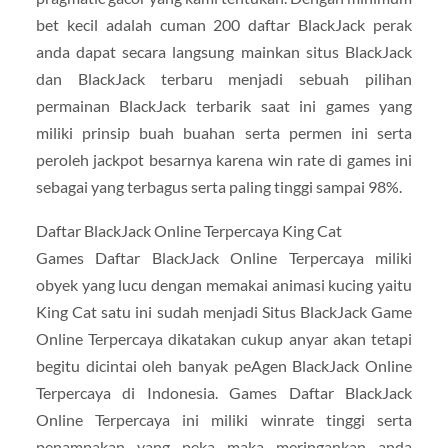
bet kecil adalah cuman 200 daftar BlackJack perak
anda dapat secara langsung mainkan situs BlackJack
dan BlackJack terbaru menjadi sebuah pilihan
permainan BlackJack terbarik saat ini games yang
miliki prinsip buah buahan serta permen ini serta
peroleh jackpot besarnya karena win rate di games ini
sebagai yang terbagus serta paling tinggi sampai 98%.
Daftar BlackJack Online Terpercaya King Cat
Games Daftar BlackJack Online Terpercaya miliki
obyek yang lucu dengan memakai animasi kucing yaitu
King Cat satu ini sudah menjadi Situs BlackJack Game
Online Terpercaya dikatakan cukup anyar akan tetapi
begitu dicintai oleh banyak peAgen BlackJack Online
Terpercaya di Indonesia. Games Daftar BlackJack
Online Terpercaya ini miliki winrate tinggi serta
penampakan yang peka maka meringankan anda