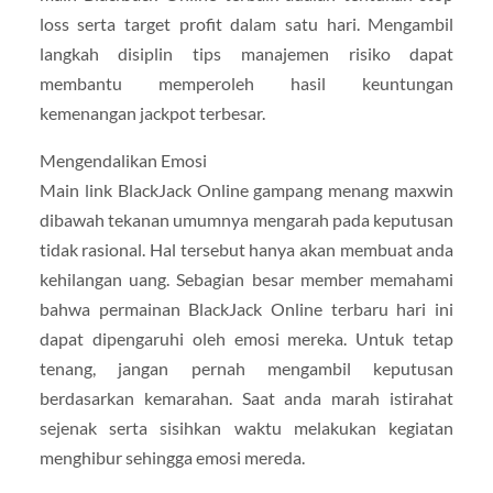
loss serta target profit dalam satu hari. Mengambil
langkah disiplin tips manajemen risiko dapat
membantu memperoleh hasil keuntungan
kemenangan jackpot terbesar.
Mengendalikan Emosi
Main link BlackJack Online gampang menang maxwin
dibawah tekanan umumnya mengarah pada keputusan
tidak rasional. Hal tersebut hanya akan membuat anda
kehilangan uang. Sebagian besar member memahami
bahwa permainan BlackJack Online terbaru hari ini
dapat dipengaruhi oleh emosi mereka. Untuk tetap
tenang, jangan pernah mengambil keputusan
berdasarkan kemarahan. Saat anda marah istirahat
sejenak serta sisihkan waktu melakukan kegiatan
menghibur sehingga emosi mereda.