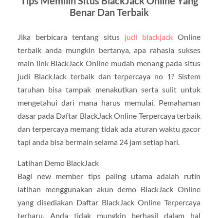
Tips Memilih Situs BlackJack Online Yang
Benar Dan Terbaik
Jika berbicara tentang situs
judi blackjack
Online
terbaik anda mungkin bertanya, apa rahasia sukses
main link BlackJack Online mudah menang pada situs
judi BlackJack terbaik dan terpercaya no 1? Sistem
taruhan bisa tampak menakutkan serta sulit untuk
mengetahui dari mana harus memulai. Pemahaman
dasar pada Daftar BlackJack Online Terpercaya terbaik
dan terpercaya memang tidak ada aturan waktu gacor
tapi anda bisa bermain selama 24 jam setiap hari.
Latihan Demo BlackJack
Bagi new member tips paling utama adalah rutin
latihan menggunakan akun demo BlackJack Online
yang disediakan Daftar BlackJack Online Terpercaya
terbaru. Anda tidak mungkin berhasil dalam hal