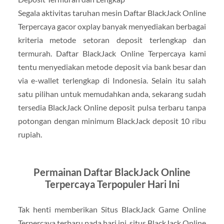
Segala aktivitas taruhan mesin Daftar BlackJack Online
Terpercaya gacor oxplay banyak menyediakan berbagai
kriteria metode setoran deposit terlengkap dan
termurah. Daftar BlackJack Online Terpercaya kami
tentu menyediakan metode deposit via bank besar dan
via e-wallet terlengkap di Indonesia. Selain itu salah
satu pilihan untuk memudahkan anda, sekarang sudah
tersedia BlackJack Online deposit pulsa terbaru tanpa
potongan dengan minimum BlackJack deposit 10 ribu
rupiah.
Permainan Daftar BlackJack Online
Terpercaya Terpopuler Hari Ini
Tak henti memberikan Situs BlackJack Game Online
Terpercaya terbaru pada hari ini, situs BlackJack Online